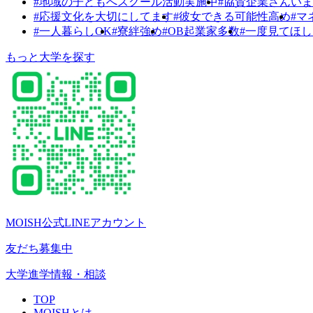
#地域の子どもへスクール活動実施中
#協賛企業さんい
#応援文化を大切にしてます
#彼女できる可能性高め
#マ
#一人暮らしOK
#寮絆強め
#OB起業家多数
#一度見てほ
もっと大学を探す
MOISH公式LINEアカウント
友だち募集中
大学進学情報・相談
TOP
MOISHとは