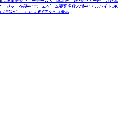
ます
#卒業後サッカーチーム入団率高め
#我がサッカー部、就職
ネージャー在籍中
#ホームゲーム観客多数来場中
#アルバイトO
しい特徴がここにはある
#アクセス最高