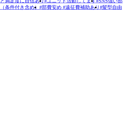
率と満足度に自信あり
#ユニット活動してます
#SNS強い部
K（条件付き含め）
#部費安め #遠征費補助あり
#髪型自由