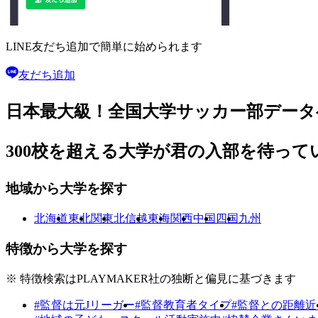
LINE友だち追加で
簡単に始められます
友だち追加
日本最大級！
全国大学サッカー部
データ
300校を超える大学が
君の入部を待って
地域から大学を探す
北海道
東北
関東
北信越
東海
関西
中国
四国
九州
特徴から大学を探す
※ 特徴検索はPLAYMAKER社の独断と偏見に基づきます
#監督は元Jリーガー
#監督教育者タイプ
#監督との距離近