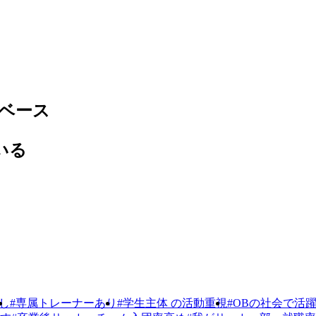
ベース
いる
し
#専属トレーナーあり
#学生主体 の活動重視
#OBの社会で活