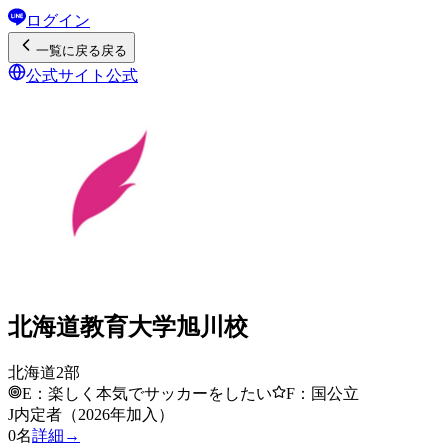
ログイン
一覧
に戻る
戻る
公式サイト
公式
北海道教育大学旭川校
北海道2部
E：楽しく本気でサッカーをしたい
F：国公立
J内定者（2026年加入）
0
名
詳細→