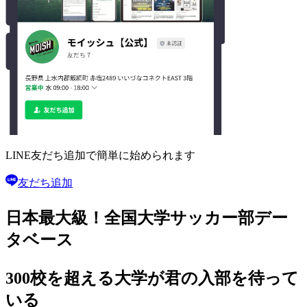
LINE友だち追加で
簡単に始められます
友だち追加
日本最大級！
全国大学サッカー部
デー
タベース
300校を超える大学が
君の入部を待って
いる