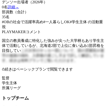
デンソー出場者（2026年）
0
名
詳細→
部員数（合計）
35
名
#OBの社会で活躍率高め
#一人暮らしOK
#学生主体 の活動重
視
PLAYMAKERコメント
国立の教員養成に特化した強みが尖った大学柄もあり学生主
体で活動しているが、北海道2部で上位に食い込み1部昇格を
目指してい
この大学のサッカー部について、部の雰囲気や選
手の進路の傾向、入部後の過ごし方まで詳しく解説していま
す。続きは有料プランでご覧いただけます。
続きはベーシックプランで閲覧できます
監督
学生主体
所属リーグ
トップチーム