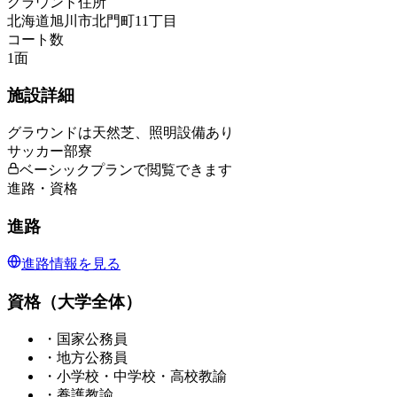
グラウンド住所
北海道旭川市北門町11丁目
コート数
1
面
施設詳細
グラウンドは天然芝、照明設備あり
サッカー部寮
ベーシックプランで閲覧できます
進路・資格
進路
進路情報を見る
資格（大学全体）
・
国家公務員
・
地方公務員
・
小学校・中学校・高校教諭
・
養護教諭