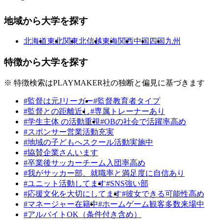
地域から大学を探す
北海道
東北
関東
北信越
東海
関西
中国
四国
九州
特徴から大学を探す
※ 特徴検索はPLAYMAKER社の独断と偏見に基づきます
#監督は元Jリーガー
#監督教育者タイプ
#監督との距離近し
#専属トレーナーあり
#学生主体 の活動重視
#OBの社会で活躍率高め
#スポンサー営業活動充実
#地域の子どもへスクール活動実施中
#協賛企業さんいます
#卒業後サッカーチーム入団率高め
#我がサッカー部、就職率と満足度に自信あり
#ユニット活動してます
#SNS強い部
#応援文化を大切にしてます
#彼女できる可能性高め
#マネージャー在籍中
#ホームゲーム観客多数来場中
#アルバイトOK（条件付き含め）