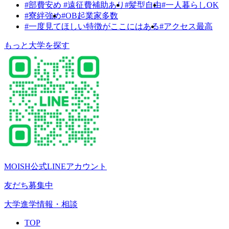
#部費安め #遠征費補助あり
#髪型自由
#一人暮らしOK
#寮絆強め
#OB起業家多数
#一度見てほしい特徴がここにはある
#アクセス最高
もっと大学を探す
MOISH公式LINEアカウント
友だち募集中
大学進学情報・相談
TOP