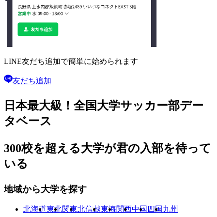
LINE友だち追加で
簡単に始められます
友だち追加
日本最大級！
全国大学サッカー部
デー
タベース
300校を超える大学が
君の入部を待って
いる
地域から大学を探す
北海道
東北
関東
北信越
東海
関西
中国
四国
九州