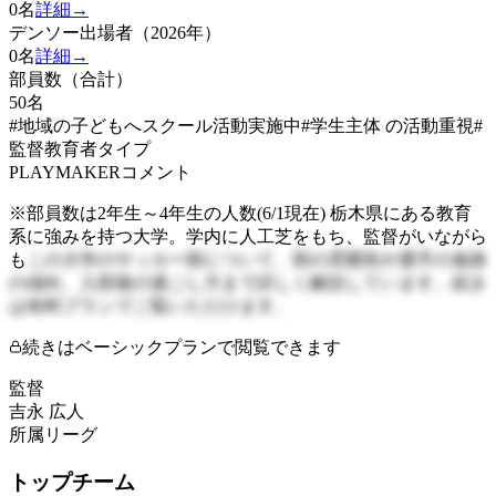
0
名
詳細→
デンソー出場者（2026年）
0
名
詳細→
部員数（合計）
50
名
#地域の子どもへスクール活動実施中
#学生主体 の活動重視
#
監督教育者タイプ
PLAYMAKERコメント
※部員数は2年生～4年生の人数(6/1現在) 栃木県にある教育
系に強みを持つ大学。学内に人工芝をもち、監督がいながら
も
この大学のサッカー部について、部の雰囲気や選手の進路
の傾向、入部後の過ごし方まで詳しく解説しています。続き
は有料プランでご覧いただけます。
続きはベーシックプランで閲覧できます
監督
吉永 広人
所属リーグ
トップチーム