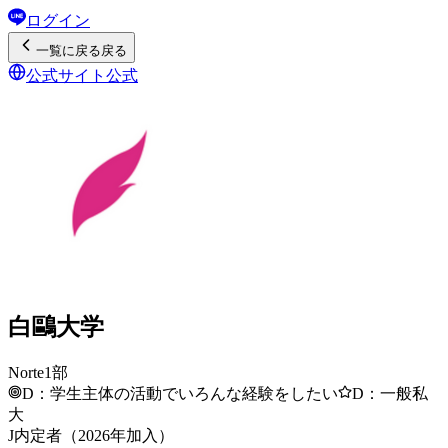
ログイン
一覧
に戻る
戻る
公式サイト
公式
白鷗大学
Norte1部
D：学生主体の活動でいろんな経験をしたい
D：一般私
大
J内定者（2026年加入）