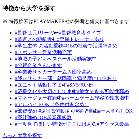
特徴から大学を探す
※ 特徴検索はPLAYMAKER社の独断と偏見に基づきます
#監督は元Jリーガー
#監督教育者タイプ
#監督との距離近し
#専属トレーナーあり
#学生主体 の活動重視
#OBの社会で活躍率高め
#スポンサー営業活動充実
#地域の子どもへスクール活動実施中
#協賛企業さんいます
#卒業後サッカーチーム入団率高め
#我がサッカー部、就職率と満足度に自信あり
#ユニット活動してます
#SNS強い部
#応援文化を大切にしてます
#彼女できる可能性高め
#マネージャー在籍中
#ホームゲーム観客多数来場中
#アルバイトOK（条件付き含め）
#部費安め #遠征費補助あり
#髪型自由
#一人暮らしOK
#寮絆強め
#OB起業家多数
#一度見てほしい特徴がここにはある
#アクセス最高
もっと大学を探す