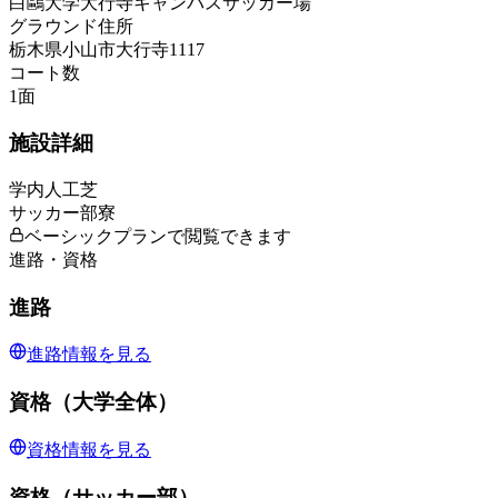
白鷗大学大行寺キャンパスサッカー場
グラウンド住所
栃木県小山市大行寺1117
コート数
1
面
施設詳細
学内人工芝
サッカー部寮
ベーシックプランで閲覧できます
進路・資格
進路
進路情報を見る
資格（大学全体）
資格情報を見る
資格（サッカー部）