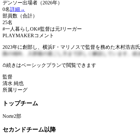
デンソー出場者（2026年）
0
名
詳細→
部員数（合計）
25
名
#一人暮らしOK
#監督は元Jリーガー
PLAYMAKERコメント
2023年に創部し、横浜F・マリノスで監督を務めた木村浩
路の傾向、入部後の過ごし方まで詳しく解説しています。続
続きはベーシックプランで閲覧できます
監督
清水 純也
所属リーグ
トップチーム
Norte2部
セカンドチーム以降