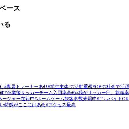
ベース
いる
し
#専属トレーナーあり
#学生主体 の活動重視
#OBの社会で活
ます
#卒業後サッカーチーム入団率高め
#我がサッカー部、就職
ネージャー在籍中
#ホームゲーム観客多数来場中
#アルバイトO
しい特徴がここにはある
#アクセス最高