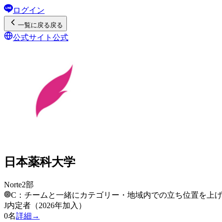
ログイン
一覧
に戻る
戻る
公式サイト
公式
日本薬科大学
Norte2部
C：チームと一緒にカテゴリー・地域内での立ち位置を上
J内定者（2026年加入）
0
名
詳細→