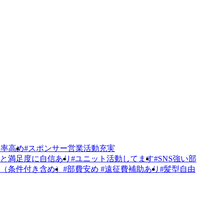
躍率高め
#スポンサー営業活動充実
率と満足度に自信あり
#ユニット活動してます
#SNS強い部
K（条件付き含め）
#部費安め #遠征費補助あり
#髪型自由