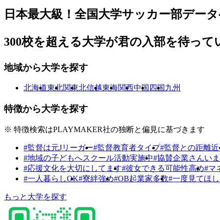
日本最大級！
全国大学サッカー部
データ
300校を超える大学が
君の入部を待って
地域から大学を探す
北海道
東北
関東
北信越
東海
関西
中国
四国
九州
特徴から大学を探す
※ 特徴検索はPLAYMAKER社の独断と偏見に基づきます
#監督は元Jリーガー
#監督教育者タイプ
#監督との距離近
#地域の子どもへスクール活動実施中
#協賛企業さんい
#応援文化を大切にしてます
#彼女できる可能性高め
#マ
#一人暮らしOK
#寮絆強め
#OB起業家多数
#一度見てほ
もっと大学を探す