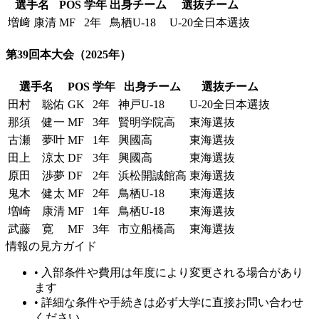
選手名
POS
学年
出身チーム
選抜チーム
増﨑 康清
MF
2年
鳥栖U-18
U-20全日本選抜
第39回本大会
（2025年）
選手名
POS
学年
出身チーム
選抜チーム
田村 聡佑
GK
2年
神戸U-18
U-20全日本選抜
那須 健一
MF
3年
賢明学院高
東海選抜
古瀬 夢叶
MF
1年
興國高
東海選抜
田上 涼太
DF
3年
興國高
東海選抜
原田 渉夢
DF
2年
浜松開誠館高
東海選抜
鬼木 健太
MF
2年
鳥栖U-18
東海選抜
増崎 康清
MF
1年
鳥栖U-18
東海選抜
武藤 寛
MF
3年
市立船橋高
東海選抜
情報の見方ガイド
• 入部条件や費用は年度により変更される場合があり
ます
• 詳細な条件や手続きは必ず大学に直接お問い合わせ
ください