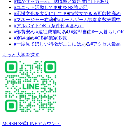
#我がサッカー部、就職率と満足度に自信あり
#ユニット活動してます
#SNS強い部
#応援文化を大切にしてます
#彼女できる可能性高め
#マネージャー在籍中
#ホームゲーム観客多数来場中
#アルバイトOK（条件付き含め）
#部費安め #遠征費補助あり
#髪型自由
#一人暮らしOK
#寮絆強め
#OB起業家多数
#一度見てほしい特徴がここにはある
#アクセス最高
もっと大学を探す
MOISH公式LINEアカウント