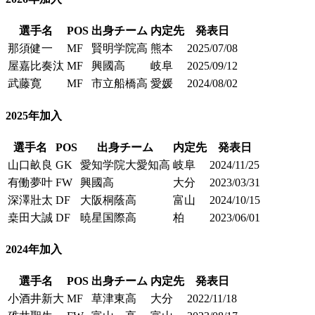
選手名
POS
出身チーム
内定先
発表日
那須健一
MF
賢明学院高
熊本
2025/07/08
屋嘉比奏汰
MF
興國高
岐阜
2025/09/12
武藤寛
MF
市立船橋高
愛媛
2024/08/02
2025
年加入
選手名
POS
出身チーム
内定先
発表日
山口畝良
GK
愛知学院大愛知高
岐阜
2024/11/25
有働夢叶
FW
興國高
大分
2023/03/31
深澤壯太
DF
大阪桐蔭高
富山
2024/10/15
桒田大誠
DF
暁星国際高
柏
2023/06/01
2024
年加入
選手名
POS
出身チーム
内定先
発表日
小酒井新大
MF
草津東高
大分
2022/11/18