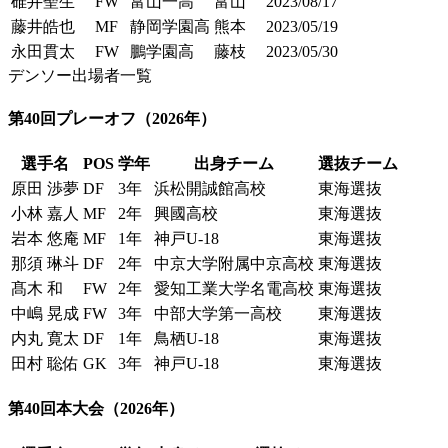
碓井聖生
FW
富山一高
富山
2023/08/17
藤井皓也
MF
静岡学園高
熊本
2023/05/19
永田貫太
FW
鵬学園高
藤枝
2023/05/30
デンソー出場者一覧
第40回プレーオフ
（2026年）
選手名
POS
学年
出身チーム
選抜チーム
原田 渉夢
DF
3年
浜松開誠館高校
東海選抜
小林 嘉人
MF
2年
興國高校
東海選抜
岩本 悠庵
MF
1年
神戸U-18
東海選抜
那須 琳斗
DF
2年
中京大学附属中京高校
東海選抜
髙木 和
FW
2年
愛知工業大学名電高校
東海選抜
中嶋 晃成
FW
3年
中部大学第一高校
東海選抜
内丸 寛太
DF
1年
鳥栖U-18
東海選抜
田村 聡佑
GK
3年
神戸U-18
東海選抜
第40回本大会
（2026年）