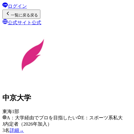
ログイン
一覧
に戻る
戻る
公式サイト
公式
中京大学
東海1部
A：大学経由でプロを目指したい
E：スポーツ系私大
J内定者（2026年加入）
3
名
詳細→