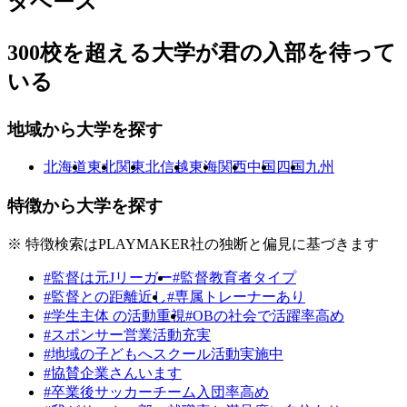
タベース
300校を超える大学が
君の入部を待って
いる
地域から大学を探す
北海道
東北
関東
北信越
東海
関西
中国
四国
九州
特徴から大学を探す
※ 特徴検索はPLAYMAKER社の独断と偏見に基づきます
#監督は元Jリーガー
#監督教育者タイプ
#監督との距離近し
#専属トレーナーあり
#学生主体 の活動重視
#OBの社会で活躍率高め
#スポンサー営業活動充実
#地域の子どもへスクール活動実施中
#協賛企業さんいます
#卒業後サッカーチーム入団率高め