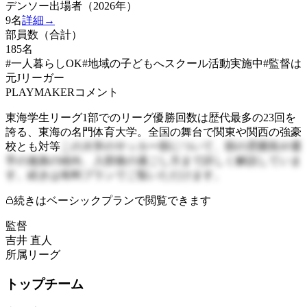
デンソー出場者（2026年）
9
名
詳細→
部員数（合計）
185
名
#一人暮らしOK
#地域の子どもへスクール活動実施中
#監督は
元Jリーガー
PLAYMAKERコメント
東海学生リーグ1部でのリーグ優勝回数は歴代最多の23回を
誇る、東海の名門体育大学。全国の舞台で関東や関西の強豪
校とも対等
この大学のサッカー部について、部の雰囲気や選
手の進路の傾向、入部後の過ごし方まで詳しく解説していま
す。続きは有料プランでご覧いただけます。
続きはベーシックプランで閲覧できます
監督
吉井 直人
所属リーグ
トップチーム