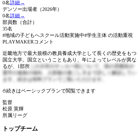
0
名
詳細→
デンソー出場者（2026年）
0
名
詳細→
部員数（合計）
35
名
#地域の子どもへスクール活動実施中
#学生主体 の活動重視
PLAYMAKERコメント
近畿地方で最大規模の教員養成大学として長くの歴史をもつ
国立大学。国立ということもあり、年によってレベルが異な
るが、1部所
この大学のサッカー部について、部の雰囲気や
選手の進路の傾向、入部後の過ごし方まで詳しく解説してい
ます。続きは有料プランでご覧いただけます。
続きはベーシックプランで閲覧できます
監督
松原 英輝
所属リーグ
トップチーム