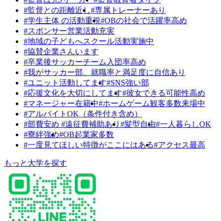
#監督との距離近し
#専属トレーナーあり
#学生主体 の活動重視
#OBの社会で活躍率高め
#スポンサー営業活動充実
#地域の子どもへスクール活動実施中
#協賛企業さんいます
#卒業後サッカーチーム入団率高め
#我がサッカー部、就職率と満足度に自信あり
#ユニット活動してます
#SNS強い部
#応援文化を大切にしてます
#彼女できる可能性高め
#マネージャー在籍中
#ホームゲーム観客多数来場中
#アルバイトOK（条件付き含め）
#部費安め #遠征費補助あり
#髪型自由
#一人暮らしOK
#寮絆強め
#OB起業家多数
#一度見てほしい特徴がここにはある
#アクセス最高
もっと大学を探す