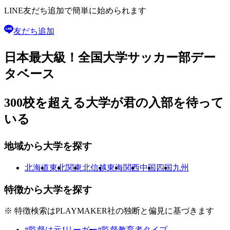
LINE友だち追加で
簡単に始められます
友だち追加
日本最大級！
全国大学サッカー部
デー
タベース
300校を超える大学が
君の入部を待って
いる
地域から大学を探す
北海道
東北
関東
北信越
東海
関西
中国
四国
九州
特徴から大学を探す
※ 特徴検索はPLAYMAKER社の独断と偏見に基づきます
#監督は元Jリーガー
#監督教育者タイプ