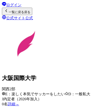
ログイン
一覧
に戻る
戻る
公式サイト
公式
大阪国際大学
関西2部
E：楽しく本気でサッカーをしたい
D：一般私大
J内定者（2026年加入）
0
名
詳細→