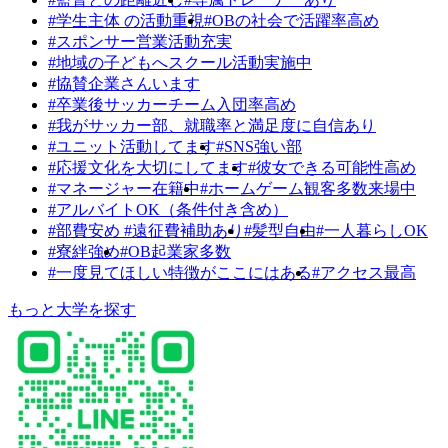
#学生主体 の活動重視
#OBの社会で活躍率高め
#スポンサー営業活動充実
#地域の子どもへスクール活動実施中
#協賛企業さんいます
#卒業後サッカーチーム入団率高め
#我がサッカー部、就職率と満足度に自信あり
#ユニット活動してます
#SNS強い部
#応援文化を大切にしてます
#彼女できる可能性高め
#マネージャー在籍中
#ホームゲーム観客多数来場中
#アルバイトOK（条件付き含め）
#部費安め #遠征費補助あり
#髪型自由
#一人暮らしOK
#寮絆強め
#OB起業家多数
#一度見てほしい特徴がここにはある
#アクセス最高
もっと大学を探す