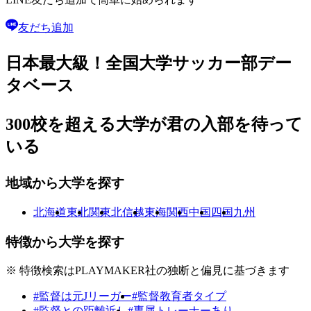
友だち追加
日本最大級！
全国大学サッカー部
デー
タベース
300校を超える大学が
君の入部を待って
いる
地域から大学を探す
北海道
東北
関東
北信越
東海
関西
中国
四国
九州
特徴から大学を探す
※ 特徴検索はPLAYMAKER社の独断と偏見に基づきます
#監督は元Jリーガー
#監督教育者タイプ
#監督との距離近し
#専属トレーナーあり