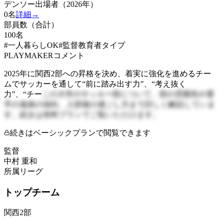
デンソー出場者（2026年）
0
名
詳細→
部員数（合計）
100
名
#一人暮らしOK
#監督教育者タイプ
PLAYMAKERコメント
2025年に関西2部への昇格を決め、着実に強化を進めるチー
ムでサッカーを通して“前に踏み出す力”、“考え抜く
力”、“チー
この大学のサッカー部について、部の雰囲気や選
手の進路の傾向、入部後の過ごし方まで詳しく解説していま
す。続きは有料プランでご覧いただけます。
続きはベーシックプランで閲覧できます
監督
中村 重和
所属リーグ
トップチーム
関西2部