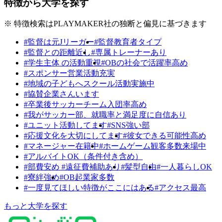
特徴から大学を探す
※ 特徴検索はPLAYMAKER社の独断と偏見に基づきます
#監督は元Jリーガー
#監督教育者タイプ
#監督との距離近し
#専属トレーナーあり
#学生主体 の活動重視
#OBの社会で活躍率高め
#スポンサー営業活動充実
#地域の子どもへスクール活動実施中
#協賛企業さんいます
#卒業後サッカーチーム入団率高め
#我がサッカー部、就職率と満足度に自信あり
#ユニット活動してます
#SNS強い部
#応援文化を大切にしてます
#彼女できる可能性高め
#マネージャー在籍中
#ホームゲーム観客多数来場中
#アルバイトOK（条件付き含め）
#部費安め #遠征費補助あり
#髪型自由
#一人暮らしOK
#寮絆強め
#OB起業家多数
#一度見てほしい特徴がここにはある
#アクセス最高
もっと大学を探す