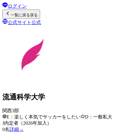
ログイン
一覧
に戻る
戻る
公式サイト
公式
流通科学大学
関西3部
E：楽しく本気でサッカーをしたい
D：一般私大
J内定者（2026年加入）
0
名
詳細→