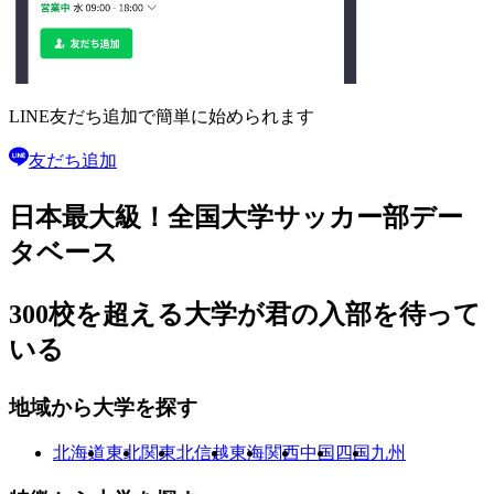
LINE友だち追加で
簡単に始められます
友だち追加
日本最大級！
全国大学サッカー部
デー
タベース
300校を超える大学が
君の入部を待って
いる
地域から大学を探す
北海道
東北
関東
北信越
東海
関西
中国
四国
九州