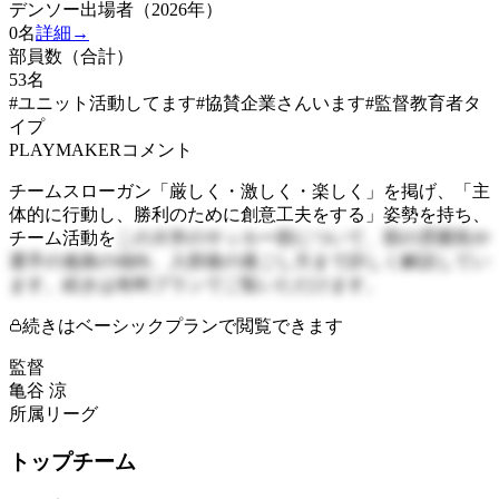
デンソー出場者（2026年）
0
名
詳細→
部員数（合計）
53
名
#ユニット活動してます
#協賛企業さんいます
#監督教育者タ
イプ
PLAYMAKERコメント
チームスローガン「厳しく・激しく・楽しく」を掲げ、「主
体的に行動し、勝利のために創意工夫をする」姿勢を持ち、
チーム活動を
この大学のサッカー部について、部の雰囲気や
選手の進路の傾向、入部後の過ごし方まで詳しく解説してい
ます。続きは有料プランでご覧いただけます。
続きはベーシックプランで閲覧できます
監督
亀谷 涼
所属リーグ
トップチーム