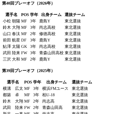
第40回プレーオフ
（2026年）
選手名
POS
学年
出身チーム
選抜チーム
小松 朝陽
MF
3年
鹿島Y
東北選抜
鈴木 大翔
MF
3年
尚志高校
東北選抜
山口 春汰
MF
2年
修徳高校
東北選抜
前田 航星
DF
3年
鹿島Y
東北選抜
鮎澤 太陽
GK
3年
尚志高校
東北選抜
武田 陸来
FW
3年
青森山田高校
東北選抜
三沢 大和
MF
2年
鹿島Y
東北選抜
第39回プレーオフ
（2025年）
選手名
POS
学年
出身チーム
選抜チーム
横溝 広太
MF
3年
横浜FMユース
東北選抜
都築 卓
MF
3年
柏U-18
東北選抜
鈴木 大翔
MF
2年
尚志高
東北選抜
武田 陸来
FW
2年
青森山田高
東北選抜
新谷 一真
MF
3年
尚志高
東北選抜