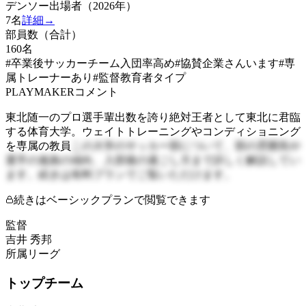
デンソー出場者（2026年）
7
名
詳細→
部員数（合計）
160
名
#卒業後サッカーチーム入団率高め
#協賛企業さんいます
#専
属トレーナーあり
#監督教育者タイプ
PLAYMAKERコメント
東北随一のプロ選手輩出数を誇り絶対王者として東北に君臨
する体育大学。ウェイトトレーニングやコンディショニング
を専属の教員
この大学のサッカー部について、部の雰囲気や
選手の進路の傾向、入部後の過ごし方まで詳しく解説してい
ます。続きは有料プランでご覧いただけます。
続きはベーシックプランで閲覧できます
監督
吉井 秀邦
所属リーグ
トップチーム