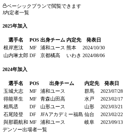
ベーシックプランで閲覧できます
J内定者一覧
2025
年加入
選手名
POS
出身チーム
内定先
発表日
根岸恵汰
MF
浦和ユース
熊本
2024/10/30
山内琳太郎
DF
京都橘高
いわき
2024/08/06
2024
年加入
選手名
POS
出身チーム
内定先
発表日
玉城大志
MF
浦和ユース
群馬
2023/07/28
得能草生
MF
青森山田高
水戸
2023/02/17
相馬丞
DF
山形ユース
山形
2023/03/21
石尾陸登
DF
JFAアカデミー福島
仙台
2023/02/22
與那覇航和
MF
浦和ユース
岐阜
2023/09/13
デンソー出場者一覧