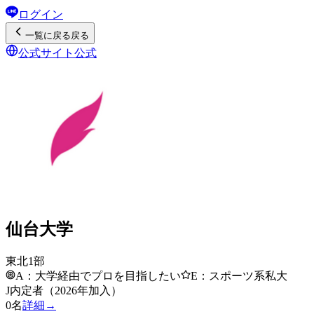
ログイン
一覧
に戻る
戻る
公式サイト
公式
仙台大学
東北1部
A：大学経由でプロを目指したい
E：スポーツ系私大
J内定者（2026年加入）
0
名
詳細→