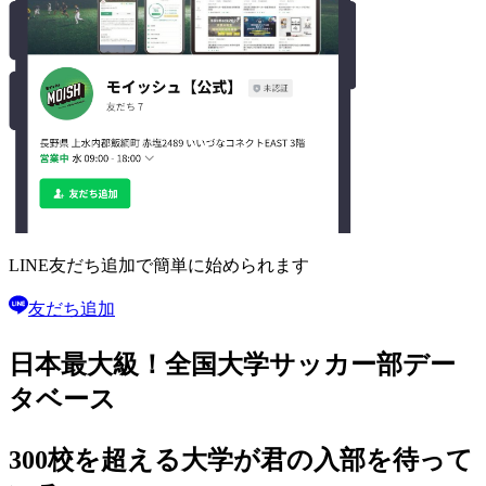
LINE友だち追加で
簡単に始められます
友だち追加
日本最大級！
全国大学サッカー部
デー
タベース
300校を超える大学が
君の入部を待って