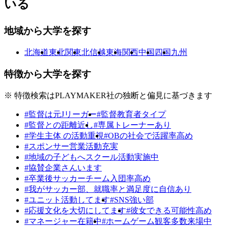
いる
地域から大学を探す
北海道
東北
関東
北信越
東海
関西
中国
四国
九州
特徴から大学を探す
※ 特徴検索はPLAYMAKER社の独断と偏見に基づきます
#監督は元Jリーガー
#監督教育者タイプ
#監督との距離近し
#専属トレーナーあり
#学生主体 の活動重視
#OBの社会で活躍率高め
#スポンサー営業活動充実
#地域の子どもへスクール活動実施中
#協賛企業さんいます
#卒業後サッカーチーム入団率高め
#我がサッカー部、就職率と満足度に自信あり
#ユニット活動してます
#SNS強い部
#応援文化を大切にしてます
#彼女できる可能性高め
#マネージャー在籍中
#ホームゲーム観客多数来場中