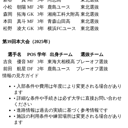
小松 朝陽
MF
2年
鹿島ユース
東北選抜
森岡 拓海
GK
3年
湘南工科大附高
東北選抜
本田 真斗
MF
3年
青森山田高
東北選抜
松野 凌大
GK
3年
横浜FCユース
東北選抜
第39回本大会
（2025年）
選手名
POS
学年
出身チーム
選抜チーム
吉良 優音
MF
3年
東海大相模高
プレーオフ選抜
前田 航星
DF
2年
鹿島ユース
プレーオフ選抜
情報の見方ガイド
• 入部条件や費用は年度により変更される場合があり
ます
• 詳細な条件や手続きは必ず大学に直接お問い合わせ
ください
• 進路情報は過去の実績に基づく参考情報です
• 施設の利用条件や練習場所は変更される場合があり
ます