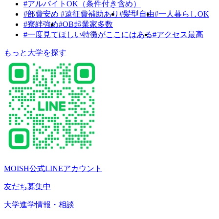
#アルバイトOK（条件付き含め）
#部費安め #遠征費補助あり
#髪型自由
#一人暮らしOK
#寮絆強め
#OB起業家多数
#一度見てほしい特徴がここにはある
#アクセス最高
もっと大学を探す
MOISH公式LINEアカウント
友だち募集中
大学進学情報・相談