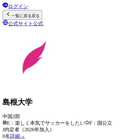
ログイン
一覧
に戻る
戻る
公式サイト
公式
島根大学
中国2部
E：楽しく本気でサッカーをしたい
F：国公立
J内定者（2026年加入）
0
名
詳細→