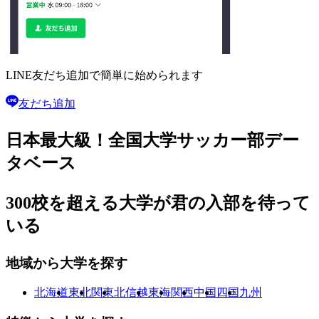
LINE友だち追加で
簡単に始められます
友だち追加
日本最大級！
全国大学サッカー部
デー
タベース
300校を超える大学が
君の入部を待って
いる
地域から大学を探す
北海道
東北
関東
北信越
東海
関西
中国
四国
九州