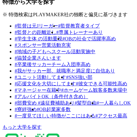
特徴から大学を探す
※ 特徴検索はPLAYMAKER社の独断と偏見に基づきます
#監督は元Jリーガー
#監督教育者タイプ
#監督との距離近し
#専属トレーナーあり
#学生主体 の活動重視
#OBの社会で活躍率高め
#スポンサー営業活動充実
#地域の子どもへスクール活動実施中
#協賛企業さんいます
#卒業後サッカーチーム入団率高め
#我がサッカー部、就職率と満足度に自信あり
#ユニット活動してます
#SNS強い部
#応援文化を大切にしてます
#彼女できる可能性高め
#マネージャー在籍中
#ホームゲーム観客多数来場中
#アルバイトOK（条件付き含め）
#部費安め #遠征費補助あり
#髪型自由
#一人暮らしOK
#寮絆強め
#OB起業家多数
#一度見てほしい特徴がここにはある
#アクセス最高
もっと大学を探す