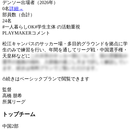
デンソー出場者（2026年）
0
名
詳細→
部員数（合計）
24
名
#一人暮らしOK
#学生主体 の活動重視
PLAYMAKERコメント
松江キャンパスのサッカー場・多目的グラウンドを拠点に学
生のみで練習を行い、年間を通してリーグ戦・中国選手権・
天皇杯などに
この大学のサッカー部について、部の雰囲気や
選手の進路の傾向、入部後の過ごし方まで詳しく解説してい
ます。続きは有料プランでご覧いただけます。
続きはベーシックプランで閲覧できます
監督
高橋 朋希
所属リーグ
トップチーム
中国2部