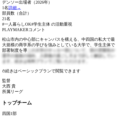
デンソー出場者（2026年）
1
名
詳細→
部員数（合計）
21
名
#一人暮らしOK
#学生主体 の活動重視
PLAYMAKERコメント
松山市内の中心部にキャンパスを構える、中四国の私大で最
大規模の商学系の学びを強みとしている大学で、学生主体で
部署制度を導
この大学のサッカー部について、部の雰囲気や
選手の進路の傾向、入部後の過ごし方まで詳しく解説してい
ます。続きは有料プランでご覧いただけます。
続きはベーシックプランで閲覧できます
監督
大西 貴
所属リーグ
トップチーム
四国1部