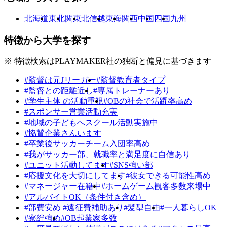
北海道
東北
関東
北信越
東海
関西
中国
四国
九州
特徴から大学を探す
※ 特徴検索はPLAYMAKER社の独断と偏見に基づきます
#監督は元Jリーガー
#監督教育者タイプ
#監督との距離近し
#専属トレーナーあり
#学生主体 の活動重視
#OBの社会で活躍率高め
#スポンサー営業活動充実
#地域の子どもへスクール活動実施中
#協賛企業さんいます
#卒業後サッカーチーム入団率高め
#我がサッカー部、就職率と満足度に自信あり
#ユニット活動してます
#SNS強い部
#応援文化を大切にしてます
#彼女できる可能性高め
#マネージャー在籍中
#ホームゲーム観客多数来場中
#アルバイトOK（条件付き含め）
#部費安め #遠征費補助あり
#髪型自由
#一人暮らしOK
#寮絆強め
#OB起業家多数