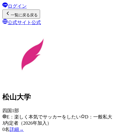
ログイン
一覧
に戻る
戻る
公式サイト
公式
松山大学
四国1部
E：楽しく本気でサッカーをしたい
D：一般私大
J内定者（2026年加入）
0
名
詳細→