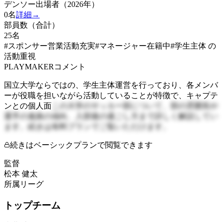
デンソー出場者（2026年）
0
名
詳細→
部員数（合計）
25
名
#スポンサー営業活動充実
#マネージャー在籍中
#学生主体 の
活動重視
PLAYMAKERコメント
国立大学ならではの、学生主体運営を行っており、各メンバ
ーが役職を担いながら活動していることが特徴で、キャプテ
ンとの個人面
この大学のサッカー部について、部の雰囲気や
選手の進路の傾向、入部後の過ごし方まで詳しく解説してい
ます。続きは有料プランでご覧いただけます。
続きはベーシックプランで閲覧できます
監督
松本 健太
所属リーグ
トップチーム