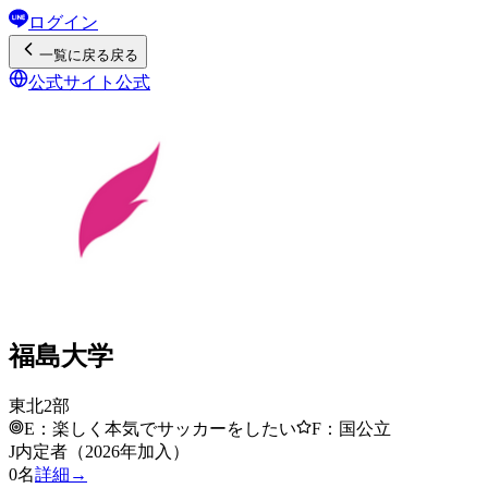
ログイン
一覧
に戻る
戻る
公式サイト
公式
福島大学
東北2部
E：楽しく本気でサッカーをしたい
F：国公立
J内定者（2026年加入）
0
名
詳細→