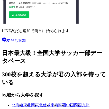
LINE友だち追加で
簡単に始められます
友だち追加
日本最大級！
全国大学サッカー部
デー
タベース
300校を超える大学が
君の入部を待って
いる
地域から大学を探す
北海道
東北
関東
北信越
東海
関西
中国
四国
九州