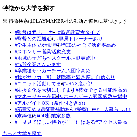
特徴から大学を探す
※ 特徴検索はPLAYMAKER社の独断と偏見に基づきます
#監督は元Jリーガー
#監督教育者タイプ
#監督との距離近し
#専属トレーナーあり
#学生主体 の活動重視
#OBの社会で活躍率高め
#スポンサー営業活動充実
#地域の子どもへスクール活動実施中
#協賛企業さんいます
#卒業後サッカーチーム入団率高め
#我がサッカー部、就職率と満足度に自信あり
#ユニット活動してます
#SNS強い部
#応援文化を大切にしてます
#彼女できる可能性高め
#マネージャー在籍中
#ホームゲーム観客多数来場中
#アルバイトOK（条件付き含め）
#部費安め #遠征費補助あり
#髪型自由
#一人暮らしOK
#寮絆強め
#OB起業家多数
#一度見てほしい特徴がここにはある
#アクセス最高
もっと大学を探す