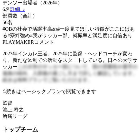
デンソー出場者（2026年）
6
名
詳細→
部員数（合計）
56
名
#OBの社会で活躍率高め
#一度見てほしい特徴がここにはあ
る
#寮絆強め
#我がサッカー部、就職率と満足度に自信あり
PLAYMAKERコメント
2023年インカレ王者。2025年に監督・ヘッドコーチが変わ
り、新たな体制での活動をスタートしている。日本の大学サ
ッカー
この大学のサッカー部について、部の雰囲気や選手の
進路の傾向、入部後の過ごし方まで詳しく解説しています。
続きは有料プランでご覧いただけます。
続きはベーシックプランで閲覧できます
監督
池上 寿之
所属リーグ
トップチーム