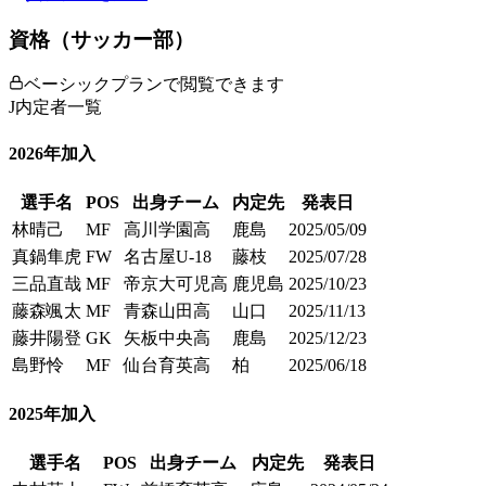
資格（サッカー部）
ベーシックプランで閲覧できます
J内定者一覧
2026
年加入
選手名
POS
出身チーム
内定先
発表日
林晴己
MF
高川学園高
鹿島
2025/05/09
真鍋隼虎
FW
名古屋U-18
藤枝
2025/07/28
三品直哉
MF
帝京大可児高
鹿児島
2025/10/23
藤森颯太
MF
青森山田高
山口
2025/11/13
藤井陽登
GK
矢板中央高
鹿島
2025/12/23
島野怜
MF
仙台育英高
柏
2025/06/18
2025
年加入
選手名
POS
出身チーム
内定先
発表日