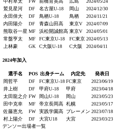
中村草太
FW
前橋育英高
広島
2024/05/24
鷲見星河
DF
名古屋U-18
岡山
2024/12/30
永田倖大
DF
鳥栖U-18
鳥栖
2024/11/21
内田陽介
DF
青森山田高
東京V
2024/07/09
熊取谷一星
MF
浜松開誠館高
東京V
2024/05/01
常盤亨太
MF
FC東京U-18
FC東京
2024/05/13
上林豪
GK
C大阪U-18
C大阪
2024/04/11
2024
年加入
選手名
POS
出身チーム
内定先
発表日
岡哲平
DF
FC東京U-18
FC東京
2023/06/19
井上樹
DF
甲府U-18
甲府
2023/04/18
太田龍之介
FW
岡山U-18
岡山
2023/05/23
田中克幸
MF
帝京長岡高
札幌
2023/05/17
佐藤恵允
FW
実践学園高
ブレーメン
2023/07/18
村上陽介
DF
大宮U18
大宮
2023/03/23
デンソー出場者一覧