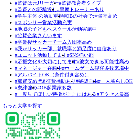
#監督は元Jリーガー
#監督教育者タイプ
#監督との距離近し
#専属トレーナーあり
#学生主体 の活動重視
#OBの社会で活躍率高め
#スポンサー営業活動充実
#地域の子どもへスクール活動実施中
#協賛企業さんいます
#卒業後サッカーチーム入団率高め
#我がサッカー部、就職率と満足度に自信あり
#ユニット活動してます
#SNS強い部
#応援文化を大切にしてます
#彼女できる可能性高め
#マネージャー在籍中
#ホームゲーム観客多数来場中
#アルバイトOK（条件付き含め）
#部費安め #遠征費補助あり
#髪型自由
#一人暮らしOK
#寮絆強め
#OB起業家多数
#一度見てほしい特徴がここにはある
#アクセス最高
もっと大学を探す