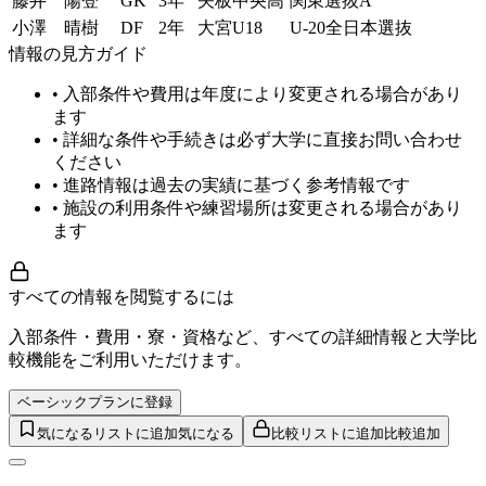
藤井 陽登
GK
3年
矢板中央高
関東選抜A
小澤 晴樹
DF
2年
大宮U18
U-20全日本選抜
情報の見方ガイド
• 入部条件や費用は年度により変更される場合があり
ます
• 詳細な条件や手続きは必ず大学に直接お問い合わせ
ください
• 進路情報は過去の実績に基づく参考情報です
• 施設の利用条件や練習場所は変更される場合があり
ます
すべての情報を閲覧するには
入部条件・費用・寮・資格など、すべての詳細情報と大学比
較機能をご利用いただけます。
ベーシックプランに登録
気になるリストに追加
気になる
比較リストに追加
比較追加