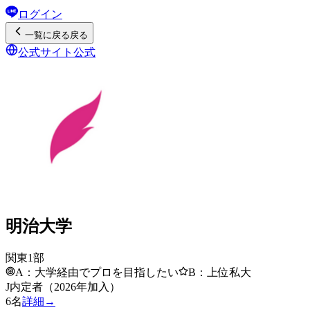
ログイン
一覧
に戻る
戻る
公式サイト
公式
明治大学
関東1部
A：大学経由でプロを目指したい
B：上位私大
J内定者（2026年加入）
6
名
詳細→