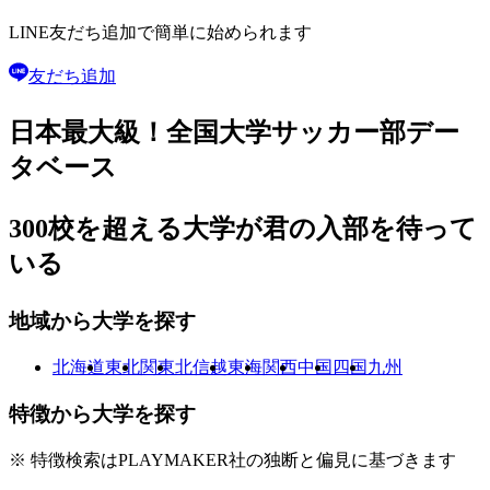
LINE友だち追加で
簡単に始められます
友だち追加
日本最大級！
全国大学サッカー部
デー
タベース
300校を超える大学が
君の入部を待って
いる
地域から大学を探す
北海道
東北
関東
北信越
東海
関西
中国
四国
九州
特徴から大学を探す
※ 特徴検索はPLAYMAKER社の独断と偏見に基づきます