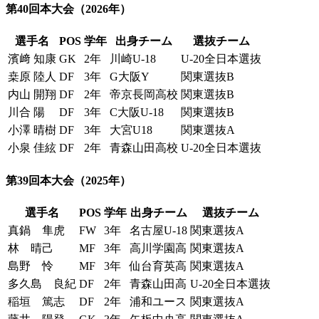
第40回本大会
（2026年）
選手名
POS
学年
出身チーム
選抜チーム
濱﨑 知康
GK
2年
川崎U-18
U-20全日本選抜
桒原 陸人
DF
3年
G大阪Y
関東選抜B
内山 開翔
DF
2年
帝京長岡高校
関東選抜B
川合 陽
DF
3年
C大阪U-18
関東選抜B
小澤 晴樹
DF
3年
大宮U18
関東選抜A
小泉 佳絃
DF
2年
青森山田高校
U-20全日本選抜
第39回本大会
（2025年）
選手名
POS
学年
出身チーム
選抜チーム
真鍋 隼虎
FW
3年
名古屋U-18
関東選抜A
林 晴己
MF
3年
高川学園高
関東選抜A
島野 怜
MF
3年
仙台育英高
関東選抜A
多久島 良紀
DF
2年
青森山田高
U-20全日本選抜
稲垣 篤志
DF
2年
浦和ユース
関東選抜A