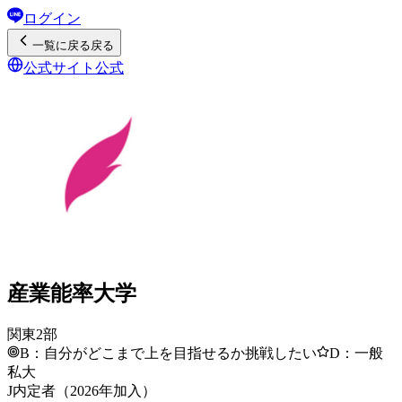
ログイン
一覧
に戻る
戻る
公式サイト
公式
産業能率大学
関東2部
B：自分がどこまで上を目指せるか挑戦したい
D：一般
私大
J内定者（2026年加入）