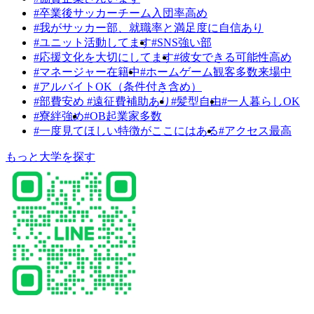
#卒業後サッカーチーム入団率高め
#我がサッカー部、就職率と満足度に自信あり
#ユニット活動してます
#SNS強い部
#応援文化を大切にしてます
#彼女できる可能性高め
#マネージャー在籍中
#ホームゲーム観客多数来場中
#アルバイトOK（条件付き含め）
#部費安め #遠征費補助あり
#髪型自由
#一人暮らしOK
#寮絆強め
#OB起業家多数
#一度見てほしい特徴がここにはある
#アクセス最高
もっと大学を探す