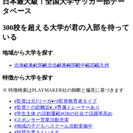
日本最大級！
全国大学サッカー部
デー
タベース
300校を超える大学が
君の入部を待って
いる
地域から大学を探す
北海道
東北
関東
北信越
東海
関西
中国
四国
九州
特徴から大学を探す
※ 特徴検索はPLAYMAKER社の独断と偏見に基づきます
#監督は元Jリーガー
#監督教育者タイプ
#監督との距離近し
#専属トレーナーあり
#学生主体 の活動重視
#OBの社会で活躍率高め
#スポンサー営業活動充実
#地域の子どもへスクール活動実施中
#協賛企業さんいます