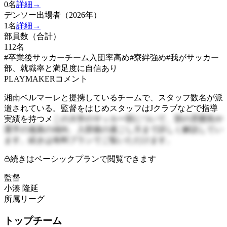
0
名
詳細→
デンソー出場者（2026年）
1
名
詳細→
部員数（合計）
112
名
#卒業後サッカーチーム入団率高め
#寮絆強め
#我がサッカー
部、就職率と満足度に自信あり
PLAYMAKERコメント
湘南ベルマーレと提携しているチームで、スタッフ数名が派
遣されている。監督をはじめスタッフはJクラブなどで指導
実績を持つメ
この大学のサッカー部について、部の雰囲気や
選手の進路の傾向、入部後の過ごし方まで詳しく解説してい
ます。続きは有料プランでご覧いただけます。
続きはベーシックプランで閲覧できます
監督
小湊 隆延
所属リーグ
トップチーム