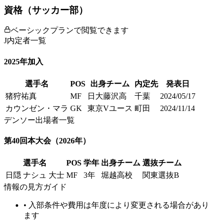
資格（サッカー部）
ベーシックプランで閲覧できます
J内定者一覧
2025
年加入
選手名
POS
出身チーム
内定先
発表日
猪狩祐真
MF
日大藤沢高
千葉
2024/05/17
カウンゼン・マラ
GK
東京Vユース
町田
2024/11/14
デンソー出場者一覧
第40回本大会
（2026年）
選手名
POS
学年
出身チーム
選抜チーム
日隠 ナシュ 大士
MF
3年
堀越高校
関東選抜B
情報の見方ガイド
• 入部条件や費用は年度により変更される場合があり
ます