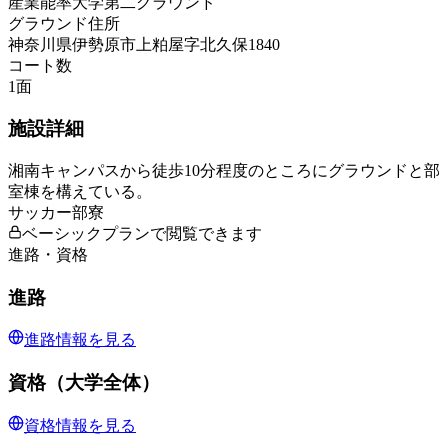
産業能率大学第二グラウンド
グラウンド住所
神奈川県伊勢原市上粕屋字北久保1840
コート数
1
面
施設詳細
湘南キャンパスから徒歩10分程度のところにグラウンドと部
室棟を構えている。
サッカー部寮
ベーシックプランで閲覧できます
進路・資格
進路
進路情報を見る
資格（大学全体）
資格情報を見る