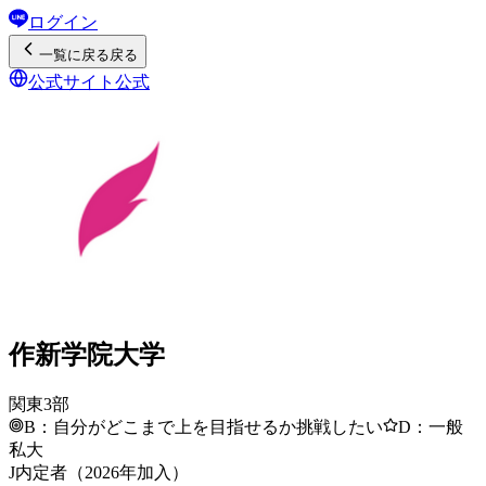
ログイン
一覧
に戻る
戻る
公式サイト
公式
作新学院大学
関東3部
B：自分がどこまで上を目指せるか挑戦したい
D：一般
私大
J内定者（2026年加入）