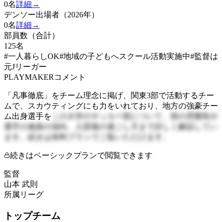
0
名
詳細→
デンソー出場者（2026年）
0
名
詳細→
部員数（合計）
125
名
#一人暮らしOK
#地域の子どもへスクール活動実施中
#監督は
元Jリーガー
PLAYMAKERコメント
「凡事徹底」をチーム理念に掲げ、関東3部で活動するチー
ムで、スカウティングにも力をいれており、地方の強豪チー
ム出身選手を
この大学のサッカー部について、部の雰囲気や
選手の進路の傾向、入部後の過ごし方まで詳しく解説してい
ます。続きは有料プランでご覧いただけます。
続きはベーシックプランで閲覧できます
監督
山本 武則
所属リーグ
トップチーム