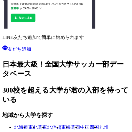
LINE友だち追加で
簡単に始められます
友だち追加
日本最大級！
全国大学サッカー部
デー
タベース
300校を超える大学が
君の入部を待って
いる
地域から大学を探す
北海道
東北
関東
北信越
東海
関西
中国
四国
九州