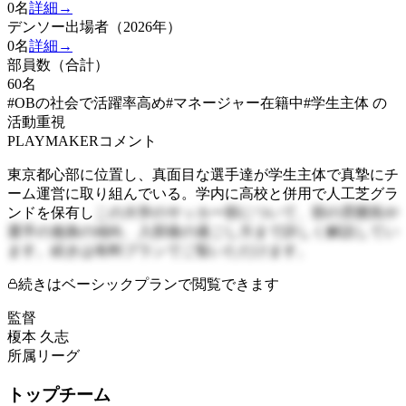
0
名
詳細→
デンソー出場者（2026年）
0
名
詳細→
部員数（合計）
60
名
#OBの社会で活躍率高め
#マネージャー在籍中
#学生主体 の
活動重視
PLAYMAKERコメント
東京都心部に位置し、真面目な選手達が学生主体で真摯にチ
ーム運営に取り組んでいる。学内に高校と併用で人工芝グラ
ンドを保有し
この大学のサッカー部について、部の雰囲気や
選手の進路の傾向、入部後の過ごし方まで詳しく解説してい
ます。続きは有料プランでご覧いただけます。
続きはベーシックプランで閲覧できます
監督
榎本 久志
所属リーグ
トップチーム