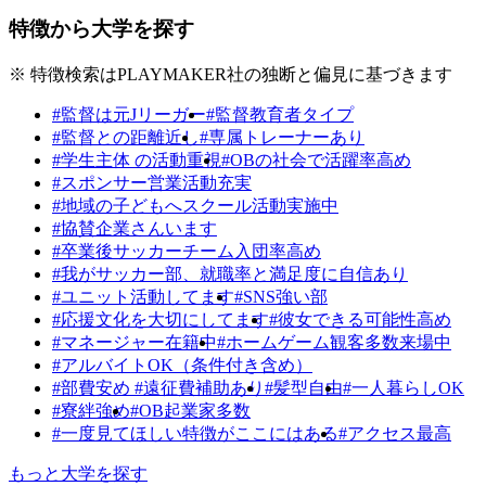
特徴から大学を探す
※ 特徴検索はPLAYMAKER社の独断と偏見に基づきます
#監督は元Jリーガー
#監督教育者タイプ
#監督との距離近し
#専属トレーナーあり
#学生主体 の活動重視
#OBの社会で活躍率高め
#スポンサー営業活動充実
#地域の子どもへスクール活動実施中
#協賛企業さんいます
#卒業後サッカーチーム入団率高め
#我がサッカー部、就職率と満足度に自信あり
#ユニット活動してます
#SNS強い部
#応援文化を大切にしてます
#彼女できる可能性高め
#マネージャー在籍中
#ホームゲーム観客多数来場中
#アルバイトOK（条件付き含め）
#部費安め #遠征費補助あり
#髪型自由
#一人暮らしOK
#寮絆強め
#OB起業家多数
#一度見てほしい特徴がここにはある
#アクセス最高
もっと大学を探す