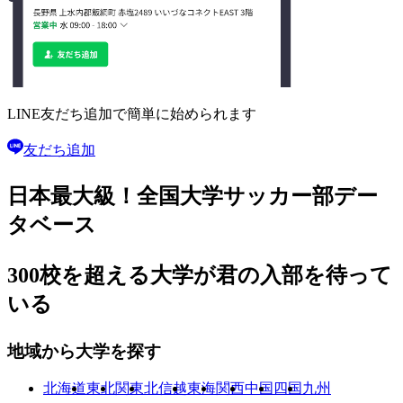
LINE友だち追加で
簡単に始められます
友だち追加
日本最大級！
全国大学サッカー部
デー
タベース
300校を超える大学が
君の入部を待って
いる
地域から大学を探す
北海道
東北
関東
北信越
東海
関西
中国
四国
九州