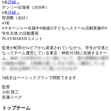
0
名
詳細→
デンソー出場者（2026年）
0
名
詳細→
部員数（合計）
43
名
#マネージャー在籍中
#地域の子どもへスクール活動実施中
#
学生主体 の活動重視
PLAYMAKERコメント
監督が町田ゼルビアから派遣されていながら、学生が主体と
なってチーム運営している東京・神奈川1部に在籍するチー
ム。2025
この大学のサッカー部について、部の雰囲気や選手
の進路の傾向、入部後の過ごし方まで詳しく解説していま
す。続きは有料プランでご覧いただけます。
続きはベーシックプランで閲覧できます
監督
小杉 賢三
所属リーグ
トップチーム