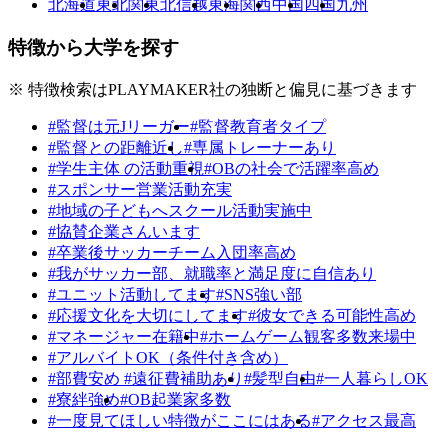
北海道
東北
関東
北信越
東海
関西
中国
四国
九州
特徴から大学を探す
※ 特徴検索はPLAYMAKER社の独断と偏見に基づきます
#監督は元Jリーガー
#監督教育者タイプ
#監督との距離近し
#専属トレーナーあり
#学生主体 の活動重視
#OBの社会で活躍率高め
#スポンサー営業活動充実
#地域の子どもへスクール活動実施中
#協賛企業さんいます
#卒業後サッカーチーム入団率高め
#我がサッカー部、就職率と満足度に自信あり
#ユニット活動してます
#SNS強い部
#応援文化を大切にしてます
#彼女できる可能性高め
#マネージャー在籍中
#ホームゲーム観客多数来場中
#アルバイトOK（条件付き含め）
#部費安め #遠征費補助あり
#髪型自由
#一人暮らしOK
#寮絆強め
#OB起業家多数
#一度見てほしい特徴がここにはある
#アクセス最高